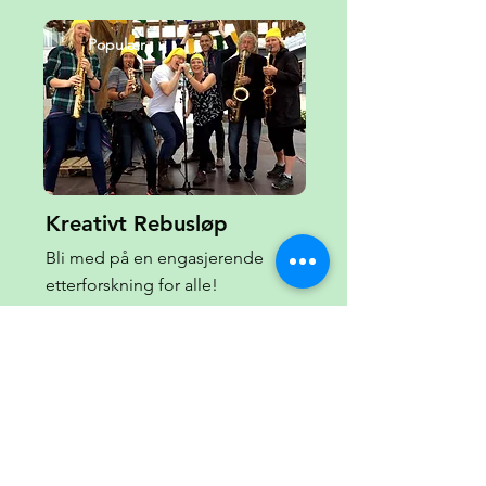
Populær
Kreativt Rebusløp
Bli med på en engasjerende
etterforskning for alle!
Hvor som helst
1-2 timer
10-1000 deltakere
Fra 290 kr pr. person