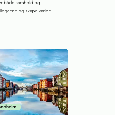
rker både samhold og
llegaene og skape varige
ondheim