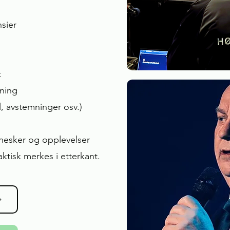
sier
t
ning
, avstemninger osv.)​
nesker og opplevelser
faktisk merkes i etterkant.