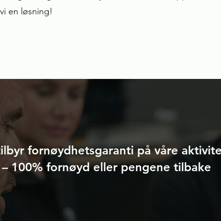
 vi en løsning!
tilbyr fornøydhetsgaranti på våre aktivit
– 100% fornøyd eller pengene tilbake