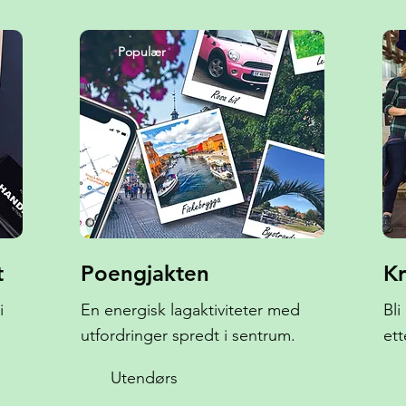
Populær
t
Poengjakten
Kr
i
En energisk lagaktiviteter med
Bl
utfordringer spredt i sentrum.
ett
Utendørs