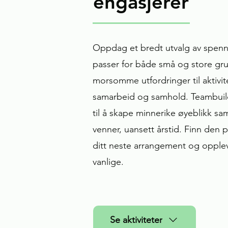
engasjerer
Oppdag et bredt utvalg av spen
passer for både små og store grup
morsomme utfordringer til aktivit
samarbeid og samhold. Teambuild
til å skape minnerike øyeblikk s
venner, uansett årstid. Finn den p
ditt neste arrangement og oppl
vanlige.
Se aktiviteter