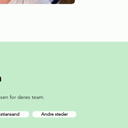
m
lsen for deres team.
istiansand
Andre steder