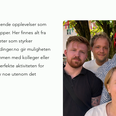
nende opplevelser som
per. Her finnes alt fra
eter som styrker
inger.no gir muligheten
ammen med kolleger eller
erfekte aktiviteten for
ev noe utenom det