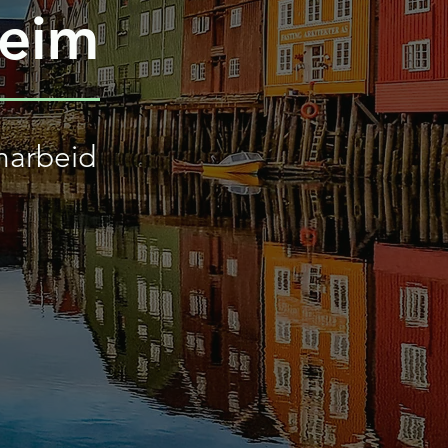
heim
marbeid