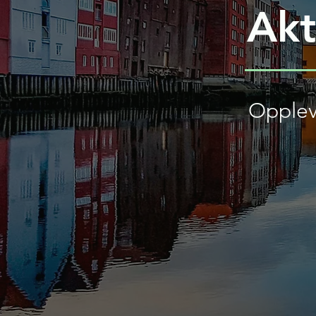
Akt
Opplev