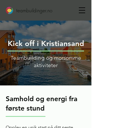
teambuildinger.no
Kick off i Kristiansand
Teambuilding og morsomme
aktiviteter
Samhold og energi fra
første stund
Opplev en unik start på ditt neste