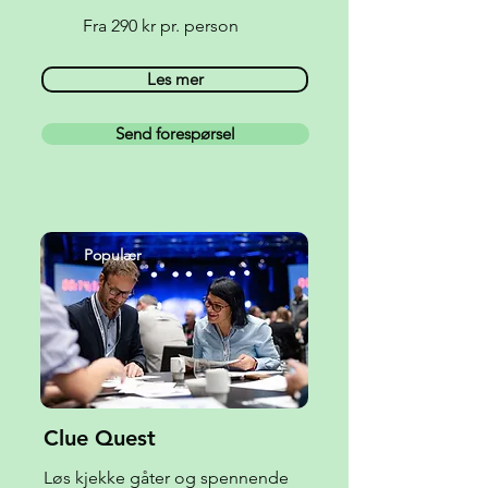
Fra 290 kr pr. person
Les mer
Send forespørsel
Populær
Clue Quest
Løs kjekke gåter og spennende